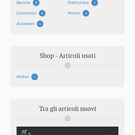
Barche
Elettronica
5
1
Gommoni
Motori
4
4
Accessori
4
Shop - Articoli usati
Motori
1
Tra gli articoli nuovi