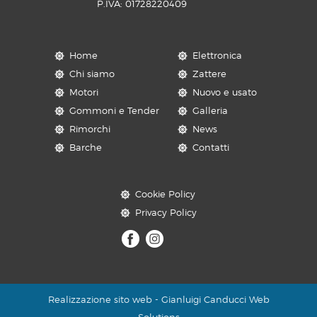
P.IVA: 01728220409
Home
Elettronica
Chi siamo
Zattere
Motori
Nuovo e usato
Gommoni e Tender
Galleria
Rimorchi
News
Barche
Contatti
Cookie Policy
Privacy Policy
Realizzazione sito web - Gianluigi Canducci Web
Solutions