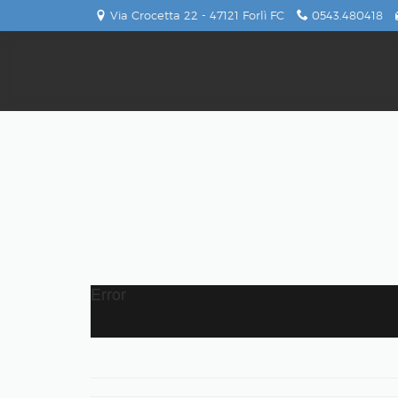
Via Crocetta 22 - 47121 Forlì FC
0543.480418
Error