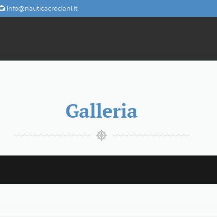
info@nauticacrociani.it
Galleria