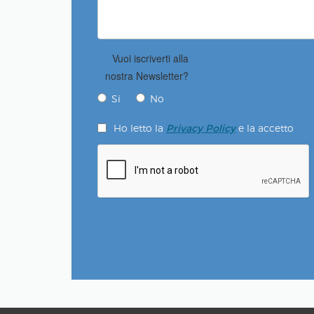
Vuoi iscriverti alla
nostra Newsletter?
Si
No
Ho letto la
e la accetto
Privacy Policy