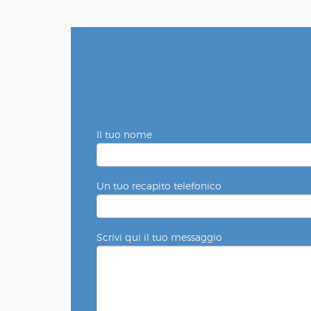
Il tuo nome
Un tuo recapito telefonico
Scrivi qui il tuo messaggio